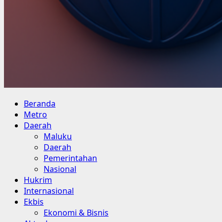
Primary
Beranda
Menu
Metro
Daerah
Maluku
Daerah
Pemerintahan
Nasional
Hukrim
Internasional
Ekbis
Ekonomi & Bisnis