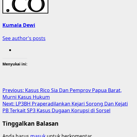
Kumala Dewi
See author's posts
Menyukai ini:
Post
Previous:
Kasus Rico Sia Dan Pemprov Papua Barat,
Murni Kasus Hukum
navigation
Next:
LP3BH Praperadilankan Kejari Sorong Dan Kejati
PB Terkait SP3 Kasus Dugaan Korupsi di Sorsel
Tinggalkan Balasan
Anda harus
masuk
untuk berkomentar.