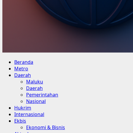
Beranda
Metro
Daerah
Maluku
Daerah
Pemerintahan
Nasional
Hukrim
Internasional
Ekbis
Ekonomi & Bisnis