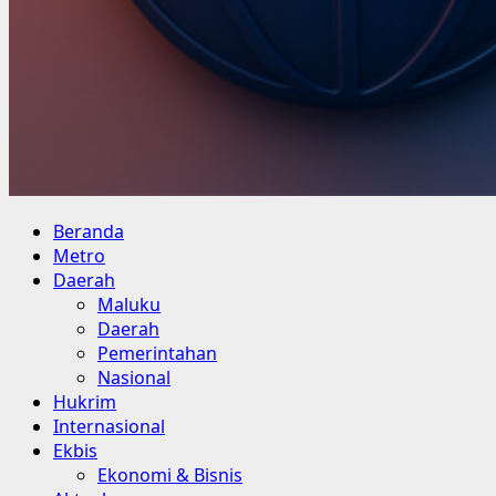
Primary
Beranda
Menu
Metro
Daerah
Maluku
Daerah
Pemerintahan
Nasional
Hukrim
Internasional
Ekbis
Ekonomi & Bisnis