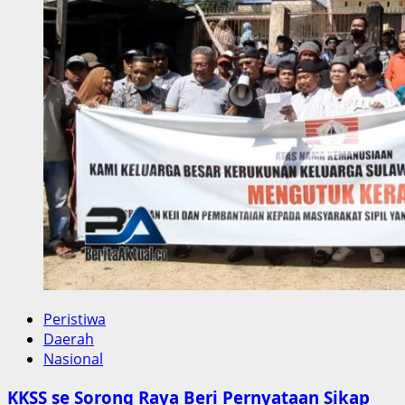
Proyek
Ditemukan
Selamat,
Ini
Kronologinya
Peristiwa
Daerah
Nasional
KKSS se Sorong Raya Beri Pernyataan Sikap