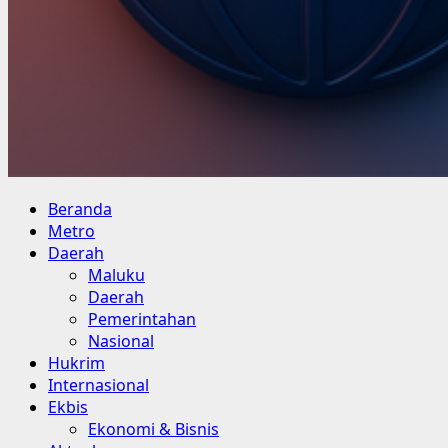
Primary
Beranda
Menu
Metro
Daerah
Maluku
Daerah
Pemerintahan
Nasional
Hukrim
Internasional
Ekbis
Ekonomi & Bisnis