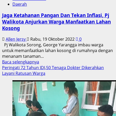
Daerah
Jaga Ketahanan Pangan Dan Tekan Inflasi, Pj
Walikota Anjurkan Warga Manfaatkan Lahan
Kosong
Allen Jersy
Rabu, 19 Oktober 2022
0
Pj Walikota Sorong, George Yarangga imbau warga
untuk memanfaatkan lahan kosong di rumahnya dengan
menanam tanaman...
Read
Baca selengkapnya
more
Peringati 72 Tahun IDI,50 Tenaga Dokter Dikerahkan
about
Layani Ratusan Warga
Jaga
Ketahanan
Pangan
Dan
Tekan
Inflasi,
Pj