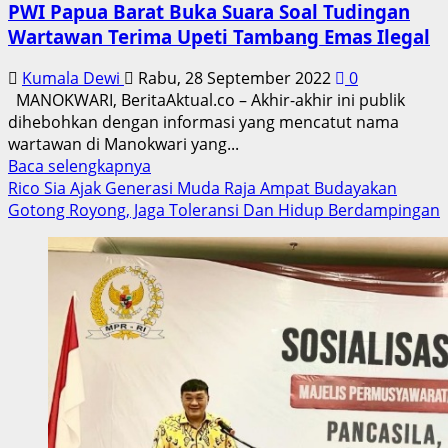
PWI Papua Barat Buka Suara Soal Tudingan
Wartawan Terima Upeti Tambang Emas Ilegal
Kumala Dewi
Rabu, 28 September 2022
0
MANOKWARI, BeritaAktual.co – Akhir-akhir ini publik
dihebohkan dengan informasi yang mencatut nama
wartawan di Manokwari yang...
Read
Baca selengkapnya
more
Rico Sia Ajak Generasi Muda Raja Ampat Budayakan
about
Gotong Royong, Jaga Toleransi Dan Hidup Berdampingan
PWI
Papua
Barat
Buka
Suara
Soal
Tudingan
Wartawan
Terima
Upeti