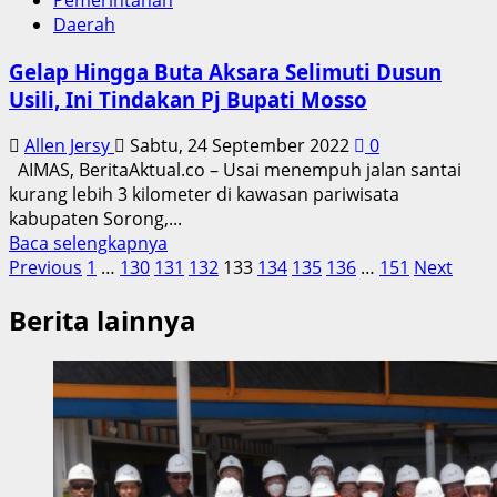
Daerah
Gelap Hingga Buta Aksara Selimuti Dusun
Usili, Ini Tindakan Pj Bupati Mosso
Allen Jersy
Sabtu, 24 September 2022
0
AIMAS, BeritaAktual.co – Usai menempuh jalan santai
kurang lebih 3 kilometer di kawasan pariwisata
kabupaten Sorong,...
Read
Baca selengkapnya
Paginasi
more
Previous
1
…
130
131
132
133
134
135
136
…
151
Next
about
pos
Berita lainnya
Gelap
Hingga
Buta
Aksara
Selimuti
Dusun
Usili,
Ini