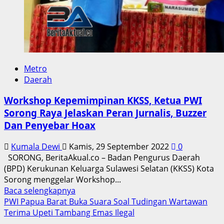
Metro
Daerah
Workshop Kepemimpinan KKSS, Ketua PWI
Sorong Raya Jelaskan Peran Jurnalis, Buzzer
Dan Penyebar Hoax
Kumala Dewi
Kamis, 29 September 2022
0
SORONG, BeritaAkual.co – Badan Pengurus Daerah
(BPD) Kerukunan Keluarga Sulawesi Selatan (KKSS) Kota
Sorong menggelar Workshop...
Read
Baca selengkapnya
more
PWI Papua Barat Buka Suara Soal Tudingan Wartawan
about
Terima Upeti Tambang Emas Ilegal
Workshop