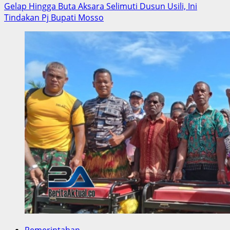
more
Gelap Hingga Buta Aksara Selimuti Dusun Usili, Ini
about
Tindakan Pj Bupati Mosso
Rico
Sia
Ajak
Generasi
Muda
Raja
Ampat
Budayakan
Gotong
Royong,
Jaga
Toleransi
Dan
Hidup
Berdampingan
Pemerintahan