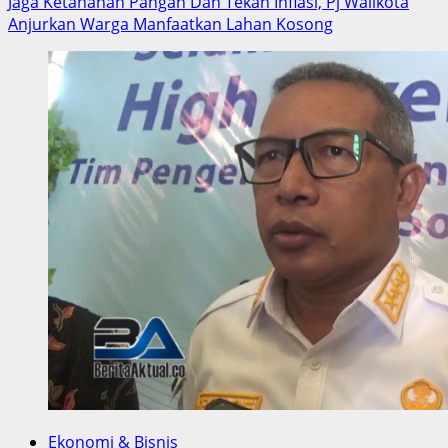
more
Jaga Ketahanan Pangan Dan Tekan Inflasi, Pj Walikota
about
Anjurkan Warga Manfaatkan Lahan Kosong
Awas
Sampah
Merugikanmu,Peduli
Sampah
Itu
Baik,Sadar
Itu
Wajib
dan
Pahami
Sebelum
Terlambat
Itu
Cerdas
Ekonomi & Bisnis