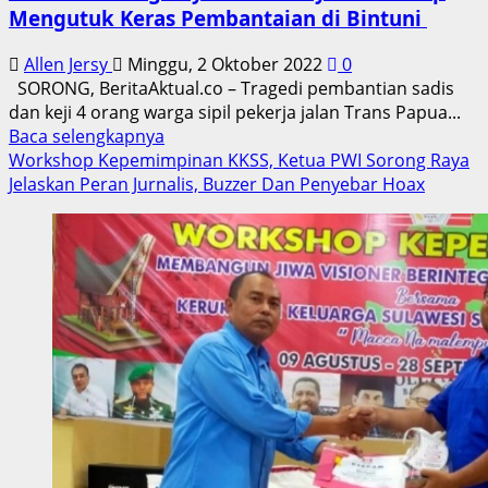
Mengutuk Keras Pembantaian di Bintuni
Allen Jersy
Minggu, 2 Oktober 2022
0
SORONG, BeritaAktual.co – Tragedi pembantian sadis
dan keji 4 orang warga sipil pekerja jalan Trans Papua...
Read
Baca selengkapnya
more
Workshop Kepemimpinan KKSS, Ketua PWI Sorong Raya
about
Jelaskan Peran Jurnalis, Buzzer Dan Penyebar Hoax
KKSS
se
Sorong
Raya
Beri
Pernyataan
Sikap
Mengutuk
Keras
Pembantaian
di
Bintuni