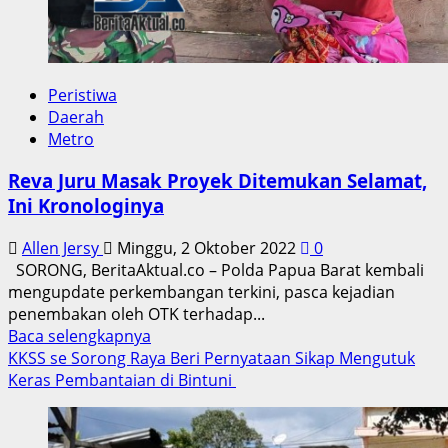
Peristiwa
Daerah
Metro
Reva Juru Masak Proyek Ditemukan Selamat,
Ini Kronologinya
Allen Jersy
Minggu, 2 Oktober 2022
0
SORONG, BeritaAktual.co – Polda Papua Barat kembali
mengupdate perkembangan terkini, pasca kejadian
penembakan oleh OTK terhadap...
Read
Baca selengkapnya
more
KKSS se Sorong Raya Beri Pernyataan Sikap Mengutuk
about
Keras Pembantaian di Bintuni
Reva
Juru
Masak