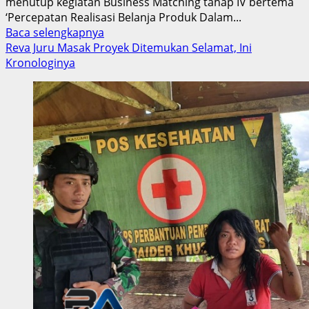
menutup kegiatan Business Matching tahap IV bertema
‘Percepatan Realisasi Belanja Produk Dalam...
Read
Baca selengkapnya
more
Reva Juru Masak Proyek Ditemukan Selamat, Ini
about
Kronologinya
Business
Matching
Tahap
IV,
Kapolri
Harap
Dorong
P3DN
Demi
Tingkatkan
Perekonomian
Nasional