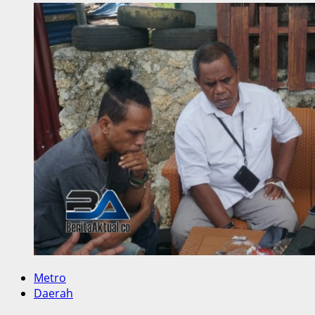
Kepemimpinan
KKSS,
Ketua
PWI
Sorong
Raya
Jelaskan
Peran
Jurnalis,
Buzzer
Dan
Penyebar
Hoax
Metro
Daerah