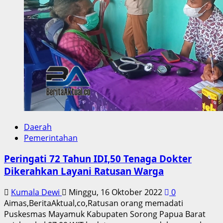
Walikota
Anjurkan
Warga
Manfaatkan
Lahan
Kosong
Daerah
Pemerintahan
Peringati 72 Tahun IDI,50 Tenaga Dokter
Dikerahkan Layani Ratusan Warga
Kumala Dewi
Minggu, 16 Oktober 2022
0
Aimas,BeritaAktual,co,Ratusan orang memadati
Puskesmas Mayamuk Kabupaten Sorong Papua Barat