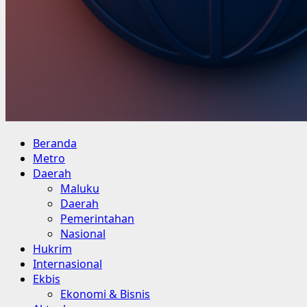
Primary
Beranda
Menu
Metro
Daerah
Maluku
Daerah
Pemerintahan
Nasional
Hukrim
Internasional
Ekbis
Ekonomi & Bisnis