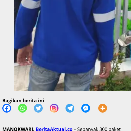
Bagikan berita ini
MANOKWARI,
BeritaAktual.co
–
Sebanyak 300 paket