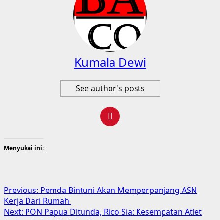
Kumala Dewi
See author's posts
Menyukai ini:
Post
Previous:
Pemda Bintuni Akan Memperpanjang ASN
Kerja Dari Rumah
navigation
Next:
PON Papua Ditunda, Rico Sia: Kesempatan Atlet