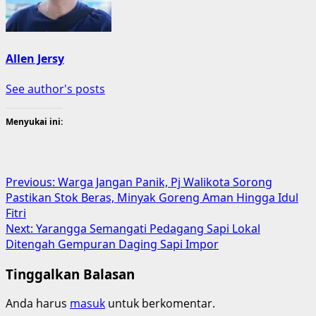
Allen Jersy
See author's posts
Menyukai ini:
Post
Previous:
Warga Jangan Panik, Pj Walikota Sorong
Pastikan Stok Beras, Minyak Goreng Aman Hingga Idul
navigation
Fitri
Next:
Yarangga Semangati Pedagang Sapi Lokal
Ditengah Gempuran Daging Sapi Impor
Tinggalkan Balasan
Anda harus
masuk
untuk berkomentar.