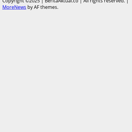
Copyright ©2025 | BeritaAktual.co | All rights reserved.
|
MoreNews
by AF themes.