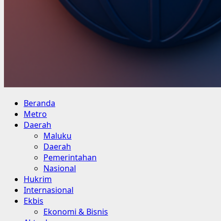
Primary
Beranda
Menu
Metro
Daerah
Maluku
Daerah
Pemerintahan
Nasional
Hukrim
Internasional
Ekbis
Ekonomi & Bisnis