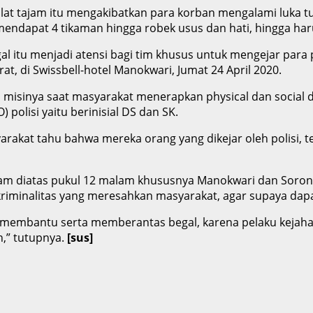
t tajam itu mengakibatkan para korban mengalami luka tus
mendapat 4 tikaman hingga robek usus dan hati, hingga har
l itu menjadi atensi bagi tim khusus untuk mengejar para p
, di Swissbell-hotel Manokwari, Jumat 24 April 2020.
n misinya saat masyarakat menerapkan physical dan social 
polisi yaitu berinisial DS dan SK.
rakat tahu bahwa mereka orang yang dikejar oleh polisi, 
am diatas pukul 12 malam khususnya Manokwari dan Sorong. K
kriminalitas yang meresahkan masyarakat, agar supaya dap
membantu serta memberantas begal, karena pelaku kejahat
n,” tutupnya.
[sus]