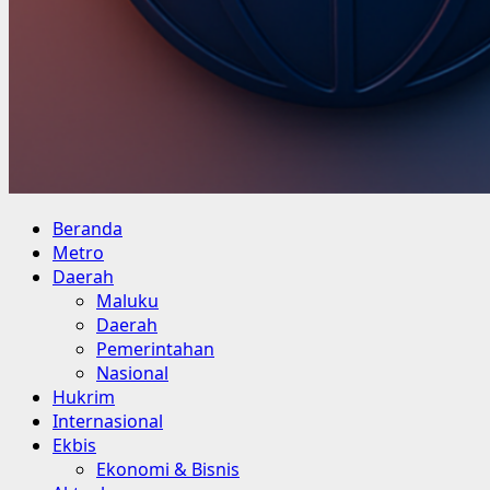
Primary
Beranda
Menu
Metro
Daerah
Maluku
Daerah
Pemerintahan
Nasional
Hukrim
Internasional
Ekbis
Ekonomi & Bisnis