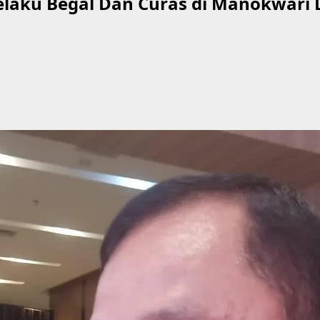
elaku Begal Dan Curas di Manokwari