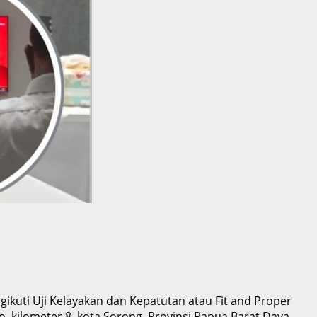
kuti Uji Kelayakan dan Kepatutan atau Fit and Proper
, kilometer 8, kota Sorong, Provinsi Papua Barat Daya.