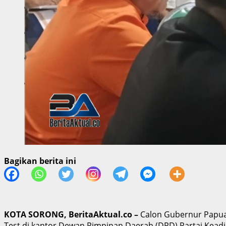
Bagikan berita ini
KOTA SORONG, BeritaAktual.co –
Calon Gubernur Papua 
Test di kantor Dewan Pimpinan Daerah (DPD) Partai Keadila