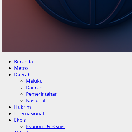
Primary
Beranda
Menu
Metro
Daerah
Maluku
Daerah
Pemerintahan
Nasional
Hukrim
Internasional
Ekbis
Ekonomi & Bisnis