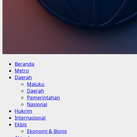
Primary
Beranda
Menu
Metro
Daerah
Maluku
Daerah
Pemerintahan
Nasional
Hukrim
Internasional
Ekbis
Ekonomi & Bisnis