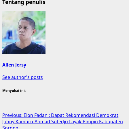
Tentang penulis
Allen Jersy
See author's posts
Menyukai ini:
Post
Previous:
Elon Fadan : Dapat Rekomendasi Demokrat,
Johny Kamuru-Ahmad Sutedjo Layak Pimpin Kabupaten
navigation
Sorong