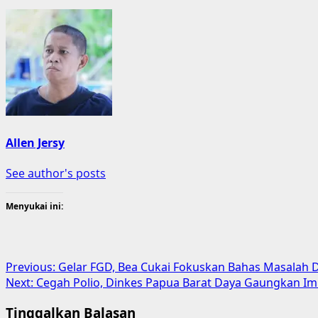
Allen Jersy
See author's posts
Menyukai ini:
Post
Previous:
Gelar FGD, Bea Cukai Fokuskan Bahas Masalah
Next:
Cegah Polio, Dinkes Papua Barat Daya Gaungkan Imu
navigation
Tinggalkan Balasan