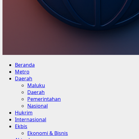
Primary
Beranda
Menu
Metro
Daerah
Maluku
Daerah
Pemerintahan
Nasional
Hukrim
Internasional
Ekbis
Ekonomi & Bisnis