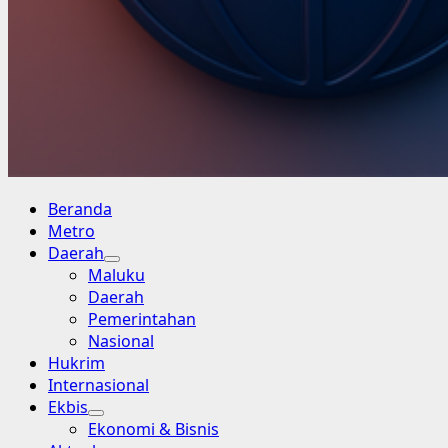
Primary
Beranda
Menu
Metro
Daerah
Maluku
Daerah
Pemerintahan
Nasional
Hukrim
Internasional
Ekbis
Ekonomi & Bisnis