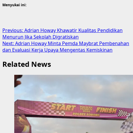
Menyukai ini:
Post
Previous:
Adrian Howay Khawatir Kualitas Pendidikan
Menurun Jika Sekolah Digratiskan
navigation
Next:
Adrian Howay Minta Pemda Maybrat Pembenahan
dan Evaluasi Kerja Upaya Mengentas Kemiskinan
Related News