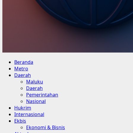
Primary
Beranda
Menu
Metro
Daerah
Maluku
Daerah
Pemerintahan
Nasional
Hukrim
Internasional
Ekbis
Ekonomi & Bisnis