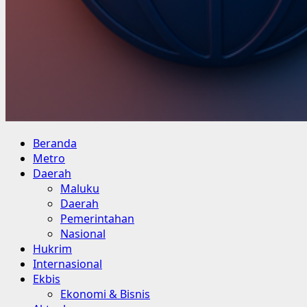
Primary
Beranda
Menu
Metro
Daerah
Maluku
Daerah
Pemerintahan
Nasional
Hukrim
Internasional
Ekbis
Ekonomi & Bisnis