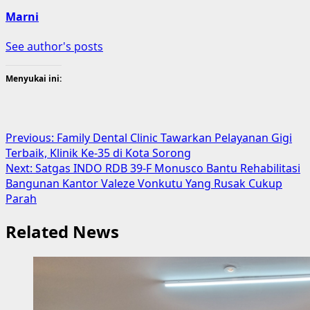
Marni
See author's posts
Menyukai ini:
Post
Previous:
Family Dental Clinic Tawarkan Pelayanan Gigi
Terbaik, Klinik Ke-35 di Kota Sorong
navigation
Next:
Satgas INDO RDB 39-F Monusco Bantu Rehabilitasi
Bangunan Kantor Valeze Vonkutu Yang Rusak Cukup
Parah
Related News