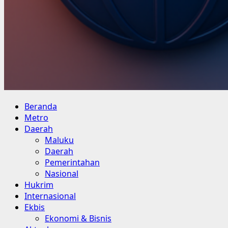
Primary
Beranda
Menu
Metro
Daerah
Maluku
Daerah
Pemerintahan
Nasional
Hukrim
Internasional
Ekbis
Ekonomi & Bisnis