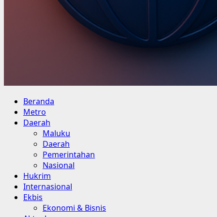
Primary
Beranda
Menu
Metro
Daerah
Maluku
Daerah
Pemerintahan
Nasional
Hukrim
Internasional
Ekbis
Ekonomi & Bisnis