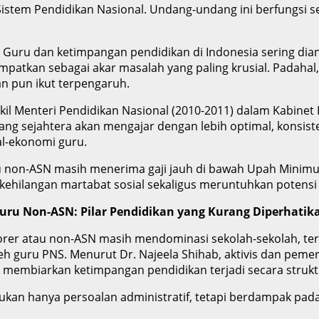
Sistem Pendidikan Nasional. Undang-undang ini berfungsi 
uru dan ketimpangan pendidikan di Indonesia sering diana
mpatkan sebagai akar masalah yang paling krusial. Padahal,
an pun ikut terpengaruh.
kil Menteri Pendidikan Nasional (2010-2011) dalam Kabinet I
ang sejahtera akan mengajar dengan lebih optimal, konsis
al-ekonomi guru.
k guru non-ASN masih menerima gaji jauh di bawah Upah Mi
 kehilangan martabat sosial sekaligus meruntuhkan potensi
uru Non-ASN: Pilar Pendidikan yang Kurang Diperhatik
er atau non-ASN masih mendominasi sekolah-sekolah, teru
eh guru PNS. Menurut Dr. Najeela Shihab, aktivis dan peme
g membiarkan ketimpangan pendidikan terjadi secara strukt
kan hanya persoalan administratif, tetapi berdampak pada