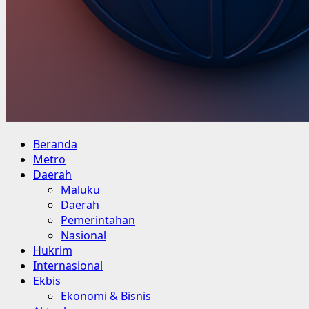
Primary
Beranda
Menu
Metro
Daerah
Maluku
Daerah
Pemerintahan
Nasional
Hukrim
Internasional
Ekbis
Ekonomi & Bisnis