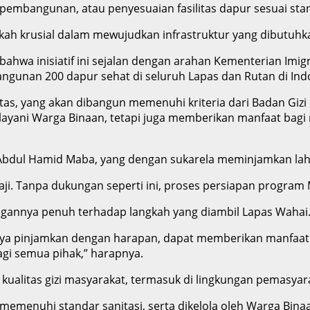
embangunan, atau penyesuaian fasilitas dapur sesuai stan
angkah krusial dalam mewujudkan infrastruktur yang dibutuh
bahwa inisiatif ini sejalan dengan arahan Kementerian Imi
gunan 200 dapur sehat di seluruh Lapas dan Rutan di Ind
tas, yang akan dibangun memenuhi kriteria dari Badan Giz
layani Warga Binaan, tetapi juga memberikan manfaat bagi 
Abdul Hamid Maba, yang dengan sukarela meminjamkan lahan
ji. Tanpa dukungan seperti ini, proses persiapan program 
gannya penuh terhadap langkah yang diambil Lapas Wahai
ya pinjamkan dengan harapan, dapat memberikan manfaat ny
i semua pihak,” harapnya.
alitas gizi masyarakat, termasuk di lingkungan pemasyar
 memenuhi standar sanitasi, serta dikelola oleh Warga Bina