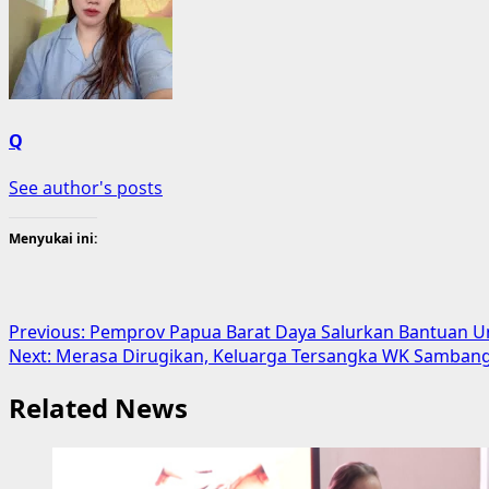
Q
See author's posts
Menyukai ini:
Post
Previous:
Pemprov Papua Barat Daya Salurkan Bantuan Unt
Next:
Merasa Dirugikan, Keluarga Tersangka WK Samban
navigation
Related News