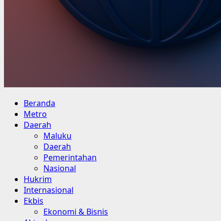
Primary
Beranda
Menu
Metro
Daerah
Maluku
Daerah
Pemerintahan
Nasional
Hukrim
Internasional
Ekbis
Ekonomi & Bisnis