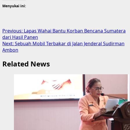
Menyukai ini:
Post
Previous:
Lapas Wahai Bantu Korban Bencana Sumatera
dari Hasil Panen
navigation
Next:
Sebuah Mobil Terbakar di Jalan Jenderal Sudirman
Ambon
Related News