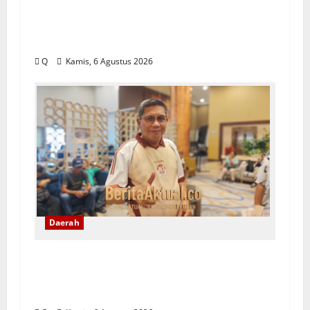
Saartje Sapulette: Pola Asuh Orang
Tua Menentukan Kualitas Generasi
Masa Depan
Q
Kamis, 6 Agustus 2026
Daerah
Pemkot Ambon Pastikan Kebijakan
WFH ASN Tetap Berlaku Ikuti Instruksi
Pusat