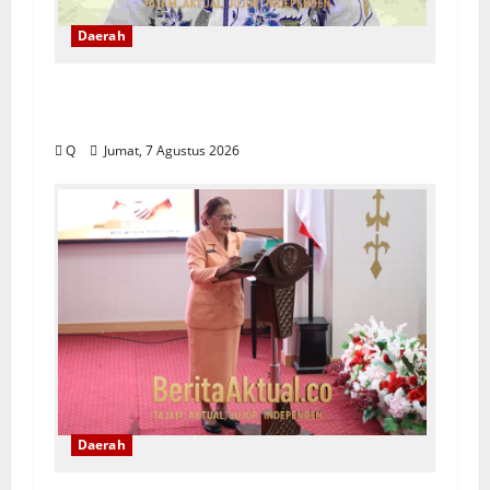
Daerah
DPRD Maluku Tekankan Rekam Jejak
ASN Jadi Tolak Ukur Pengisian Jabatan
Q
Jumat, 7 Agustus 2026
Daerah