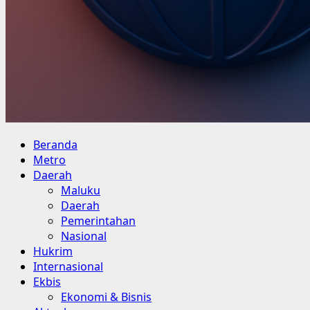
Primary
Beranda
Menu
Metro
Daerah
Maluku
Daerah
Pemerintahan
Nasional
Hukrim
Internasional
Ekbis
Ekonomi & Bisnis