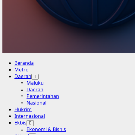
Primary
Beranda
Menu
Metro
Daerah
Maluku
Daerah
Pemerintahan
Nasional
Hukrim
Internasional
Ekbis
Ekonomi & Bisnis