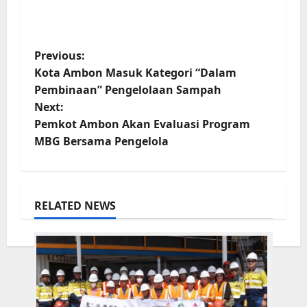
P
Previous:
Kota Ambon Masuk Kategori “Dalam
o
Pembinaan” Pengelolaan Sampah
s
Next:
t
Pemkot Ambon Akan Evaluasi Program
MBG Bersama Pengelola
n
a
v
RELATED NEWS
i
g
a
t
i