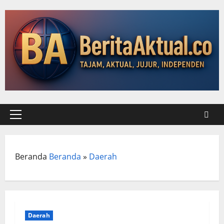
Skip
to
content
Primary
Menu
Beranda
Beranda
»
Daerah
Daerah