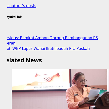
See author's posts
Menyukai ini:
Post
Previous:
Pemkot Ambon Dorong Pembangunan RS
Daerah
navigation
Next:
WBP Lapas Wahai Ikuti Ibadah Pra Paskah
Related News