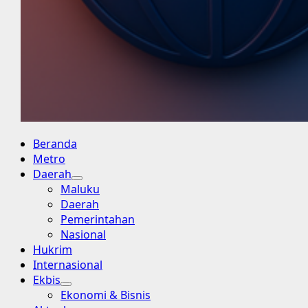
Primary
Beranda
Menu
Metro
Daerah
Maluku
Daerah
Pemerintahan
Nasional
Hukrim
Internasional
Ekbis
Ekonomi & Bisnis