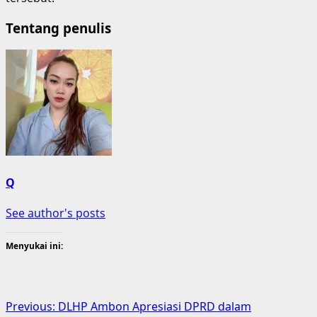
Tentang penulis
Q
See author's posts
Menyukai ini:
Post
Previous:
DLHP Ambon Apresiasi DPRD dalam