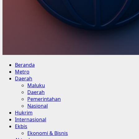
Primary
Beranda
Menu
Metro
Daerah
Maluku
Daerah
Pemerintahan
Nasional
Hukrim
Internasional
Ekbis
Ekonomi & Bisnis