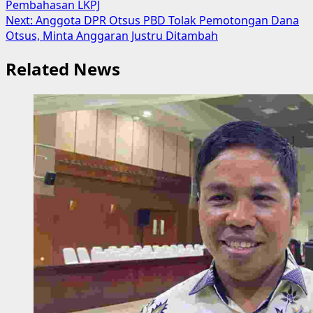
Pembahasan LKPJ
navigation
Next:
Anggota DPR Otsus PBD Tolak Pemotongan Dana
Otsus, Minta Anggaran Justru Ditambah
Related News