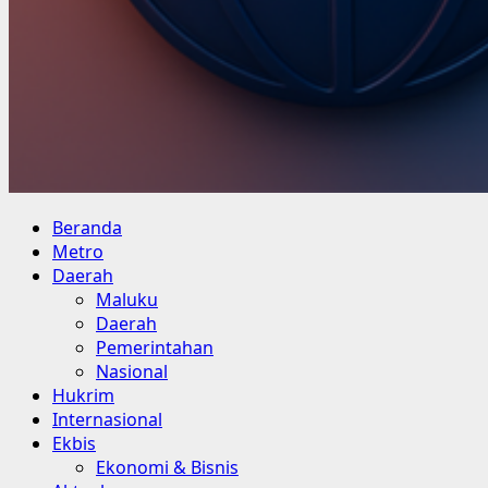
Primary
Beranda
Menu
Metro
Daerah
Maluku
Daerah
Pemerintahan
Nasional
Hukrim
Internasional
Ekbis
Ekonomi & Bisnis