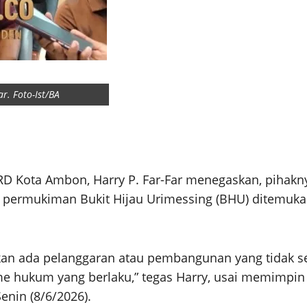
r. Foto-Ist/BA
PRD Kota Ambon, Harry P. Far-Far menegaskan, pihak
permukiman Bukit Hijau Urimessing (BHU) ditemuka
kan ada pelanggaran atau pembangunan yang tidak se
sme hukum yang berlaku,” tegas Harry, usai memimpi
nin (8/6/2026).