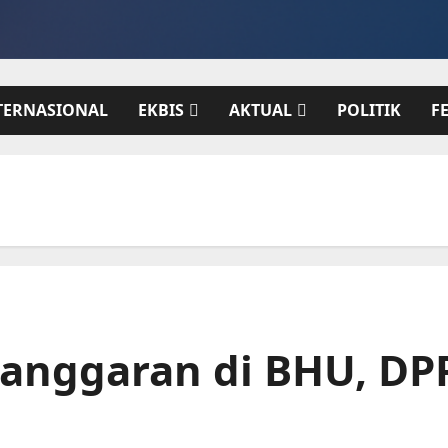
TERNASIONAL
EKBIS
AKTUAL
POLITIK
F
elanggaran di BHU, D