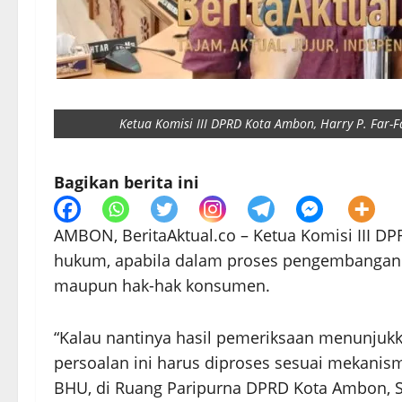
Ketua Komisi III DPRD Kota Ambon, Harry P. Far-Fa
Bagikan berita ini
AMBON, BeritaAktual.co – Ketua Komisi III D
hukum, apabila dalam proses pengembangan 
maupun hak-hak konsumen.
“Kalau nantinya hasil pemeriksaan menunjuk
persoalan ini harus diproses sesuai mekani
BHU, di Ruang Paripurna DPRD Kota Ambon, Se