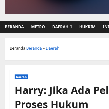
BERANDA
METRO
DAERAH
HUKRIM
IN
Beranda
Beranda
»
Daerah
Daerah
Harry: Jika Ada P
Proses Hukum