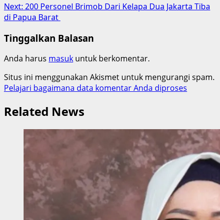
navigation
Next:
200 Personel Brimob Dari Kelapa Dua Jakarta Tiba
di Papua Barat
Tinggalkan Balasan
Anda harus
masuk
untuk berkomentar.
Situs ini menggunakan Akismet untuk mengurangi spam.
Pelajari bagaimana data komentar Anda diproses
Related News