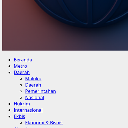
Primary
Beranda
Menu
Metro
Daerah
Maluku
Daerah
Pemerintahan
Nasional
Hukrim
Internasional
Ekbis
Ekonomi & Bisnis