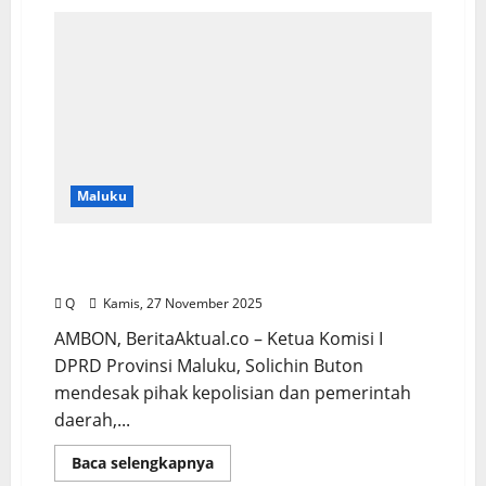
Maluku
Solichin Dorong Penyelesaian Kasus dan
Peningkatan Keamanan di Ambon
Q
Kamis, 27 November 2025
AMBON, BeritaAktual.co – Ketua Komisi I
DPRD Provinsi Maluku, Solichin Buton
mendesak pihak kepolisian dan pemerintah
daerah,...
Baca selengkapnya