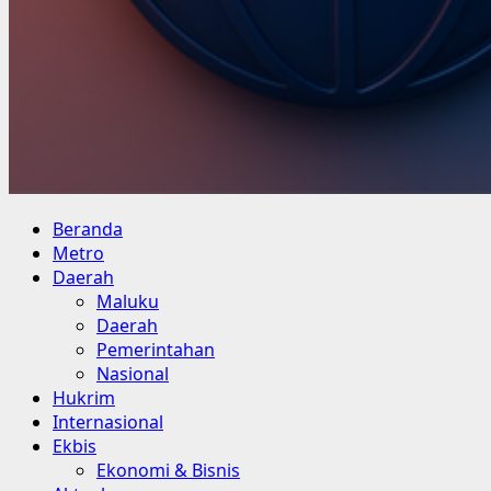
Primary
Beranda
Menu
Metro
Daerah
Maluku
Daerah
Pemerintahan
Nasional
Hukrim
Internasional
Ekbis
Ekonomi & Bisnis