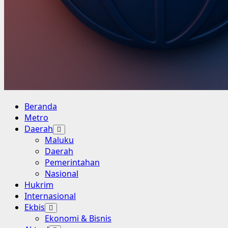
Primary
Beranda
Menu
Metro
Daerah
Maluku
Daerah
Pemerintahan
Nasional
Hukrim
Internasional
Ekbis
Ekonomi & Bisnis