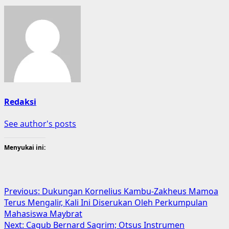
Redaksi
See author's posts
Menyukai ini:
Post
Previous:
Dukungan Kornelius Kambu-Zakheus Mamoa
Terus Mengalir, Kali Ini Diserukan Oleh Perkumpulan
navigation
Mahasiswa Maybrat
Next:
Cagub Bernard Sagrim; Otsus Instrumen