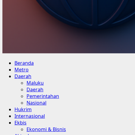
Beranda
Metro
Daerah
Maluku
Daerah
Pemerintahan
Nasional
Hukrim
Internasional
Ekbis
Ekonomi & Bisnis