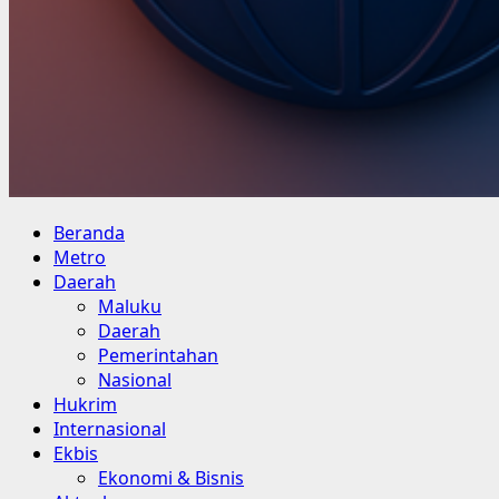
Primary
Beranda
Menu
Metro
Daerah
Maluku
Daerah
Pemerintahan
Nasional
Hukrim
Internasional
Ekbis
Ekonomi & Bisnis