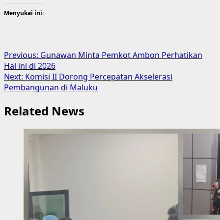
Menyukai ini:
Post
Previous:
Gunawan Minta Pemkot Ambon Perhatikan
Hal ini di 2026
navigation
Next:
Komisi II Dorong Percepatan Akselerasi
Pembangunan di Maluku
Related News