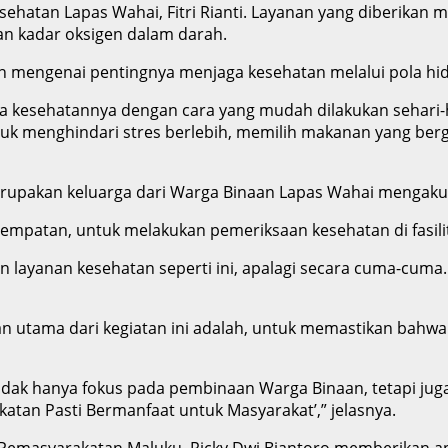
sehatan Lapas Wahai, Fitri Rianti. Layanan yang diberikan
an kadar oksigen dalam darah.
han mengenai pentingnya menjaga kesehatan melalui pola hi
kesehatannya dengan cara yang mudah dilakukan sehari-hari
ntuk menghindari stres berlebih, memilih makanan yang bergi
rupakan keluarga dari Warga Binaan Lapas Wahai mengaku,
esempatan, untuk melakukan pemeriksaan kesehatan di fasil
 layanan kesehatan seperti ini, apalagi secara cuma-cuma.
an utama dari kegiatan ini adalah, untuk memastikan bahwa
dak hanya fokus pada pembinaan Warga Binaan, tetapi jug
katan Pasti Bermanfaat untuk Masyarakat’,” jelasnya.
Pemasyarakatan Maluku, Ricky Dwi Biantoro memberikan apres