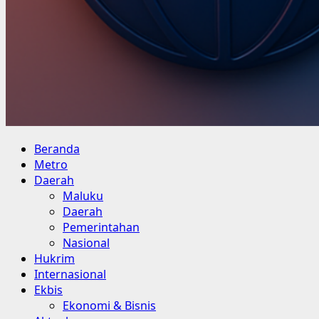
Primary
Beranda
Menu
Metro
Daerah
Maluku
Daerah
Pemerintahan
Nasional
Hukrim
Internasional
Ekbis
Ekonomi & Bisnis