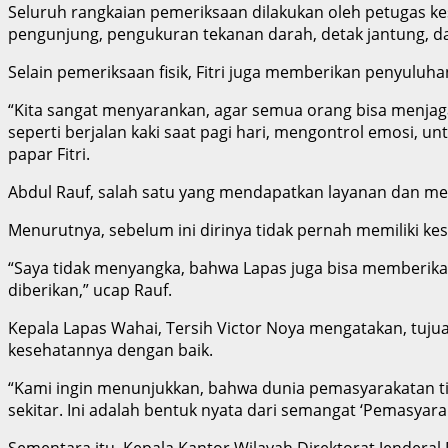
Seluruh rangkaian pemeriksaan dilakukan oleh petugas ke
pengunjung, pengukuran tekanan darah, detak jantung, d
Selain pemeriksaan fisik, Fitri juga memberikan penyulu
“Kita sangat menyarankan, agar semua orang bisa menjaga 
seperti berjalan kaki saat pagi hari, mengontrol emosi, u
papar Fitri.
Abdul Rauf, salah satu yang mendapatkan layanan dan me
Menurutnya, sebelum ini dirinya tidak pernah memiliki k
“Saya tidak menyangka, bahwa Lapas juga bisa memberikan
diberikan,” ucap Rauf.
Kepala Lapas Wahai, Tersih Victor Noya mengatakan, tuju
kesehatannya dengan baik.
“Kami ingin menunjukkan, bahwa dunia pemasyarakatan ti
sekitar. Ini adalah bentuk nyata dari semangat ‘Pemasyara
Sementara itu, Kepala Kantor Wilayah Direktorat Jenderal 