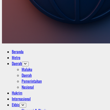
Primary
Beranda
Menu
Metro
Daerah
Maluku
Daerah
Pemerintahan
Nasional
Hukrim
Internasional
Ekbis