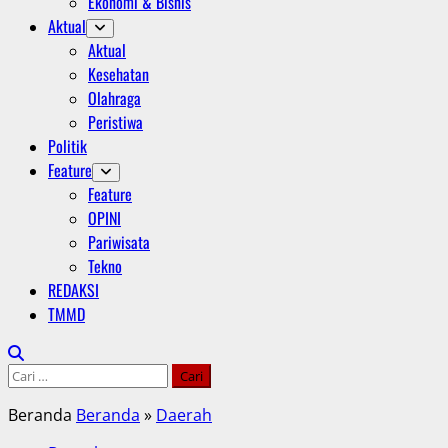
Ekonomi & Bisnis
Aktual
Aktual
Kesehatan
Olahraga
Peristiwa
Politik
Feature
Feature
OPINI
Pariwisata
Tekno
REDAKSI
TMMD
Cari
untuk:
Beranda
Beranda
»
Daerah