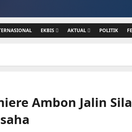
TERNASIONAL
EKBIS
AKTUAL
POLITIK
F
miere Ambon Jalin Si
Usaha