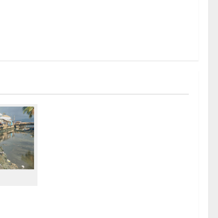
kan
tikan