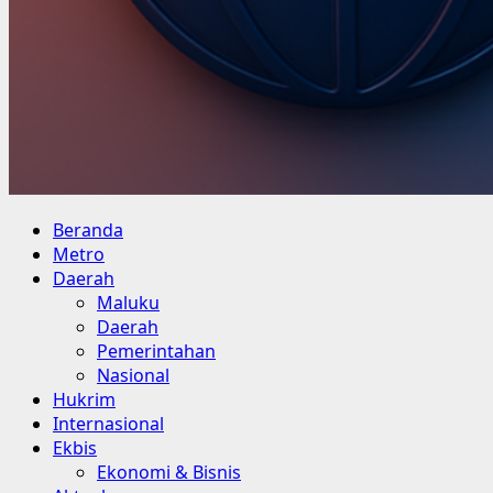
Primary
Beranda
Menu
Metro
Daerah
Maluku
Daerah
Pemerintahan
Nasional
Hukrim
Internasional
Ekbis
Ekonomi & Bisnis