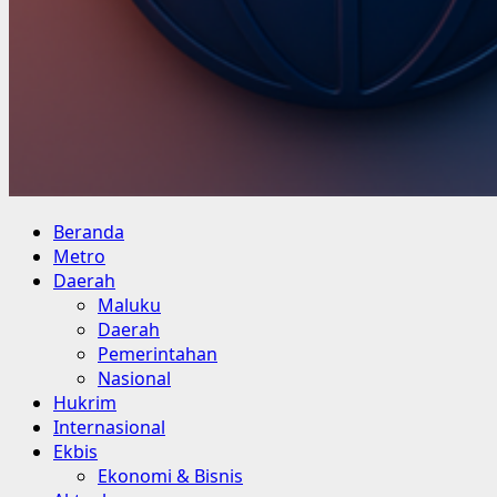
Primary
Beranda
Menu
Metro
Daerah
Maluku
Daerah
Pemerintahan
Nasional
Hukrim
Internasional
Ekbis
Ekonomi & Bisnis