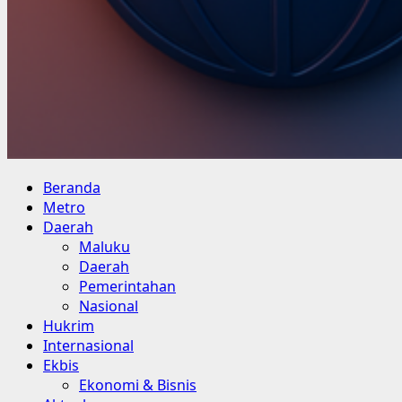
Primary
Beranda
Menu
Metro
Daerah
Maluku
Daerah
Pemerintahan
Nasional
Hukrim
Internasional
Ekbis
Ekonomi & Bisnis