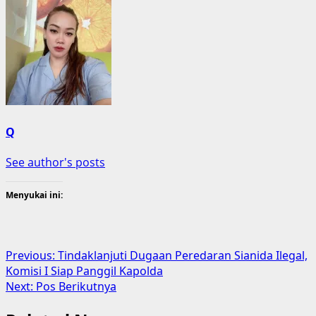
Q
See author's posts
Menyukai ini:
Post
Previous:
Tindaklanjuti Dugaan Peredaran Sianida Ilegal,
Komisi I Siap Panggil Kapolda
navigation
Next:
Pos Berikutnya