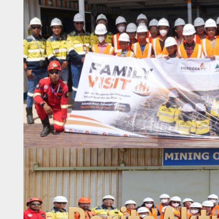
HUT
Pekabaran
Injil
ke-
168
5
Februari
2023
Mansinam