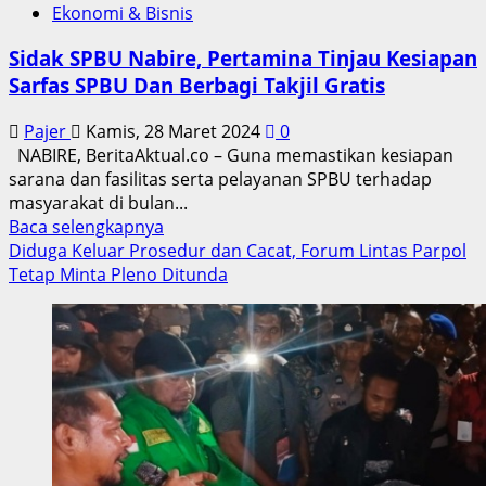
Ekonomi & Bisnis
Sidak SPBU Nabire, Pertamina Tinjau Kesiapan
Sarfas SPBU Dan Berbagi Takjil Gratis
Pajer
Kamis, 28 Maret 2024
0
NABIRE, BeritaAktual.co – Guna memastikan kesiapan
sarana dan fasilitas serta pelayanan SPBU terhadap
masyarakat di bulan...
Read
Baca selengkapnya
more
Diduga Keluar Prosedur dan Cacat, Forum Lintas Parpol
about
Tetap Minta Pleno Ditunda
Sidak
SPBU
Nabire,
Pertamina
Tinjau
Kesiapan
Sarfas
SPBU