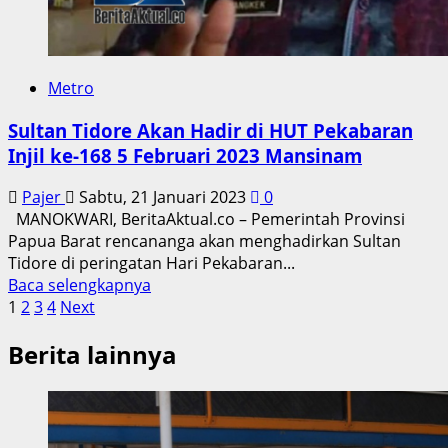
Metro
Sultan Tidore Akan Hadir di HUT Pekabaran
Injil ke-168 5 Februari 2023 Mansinam
Pajer
Sabtu, 21 Januari 2023
0
MANOKWARI, BeritaAktual.co – Pemerintah Provinsi
Papua Barat rencananga akan menghadirkan Sultan
Tidore di peringatan Hari Pekabaran...
Read
Baca selengkapnya
Paginasi
more
1
2
3
4
Next
about
pos
Berita lainnya
Sultan
Tidore
Akan
Hadir
di