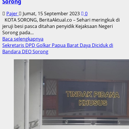
Sorong
Pajer
Jumat, 15 September 2023
0
KOTA SORONG, BeritaAktual.co – Sehari meringkuk di
jeruji besi pasca ditahan penyidik Kejaksaan Negeri
Sorong pada...
Read
Baca selengkapnya
more
Sekretaris DPD Golkar Papua Barat Daya Diciduk di
about
Bandara DEO Sorong
Sehari
Meringkuk
di
Jeruji
Besi,
Selviana
Wanma
Ajukan
Praperadilan
Lawan
Kejari
Sorong