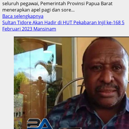
seluruh pegawai, Pemerintah Provinsi Papua Barat
menerapkan apel pagi dan sore...
Read
Baca selengkapnya
more
Sultan Tidore Akan Hadir di HUT Pekabaran Injil ke-168 5
about
Februari 2023 Mansinam
Tiap
OPD
Di
Wilayah
Pemprov
Papua
Barat,
Wajib
Laksanakan
Apel
pagi
Dan
Sore