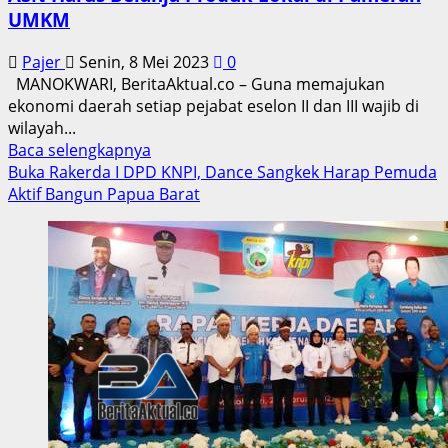
UMKM
Pajer
Senin, 8 Mei 2023
0
MANOKWARI, BeritaAktual.co – Guna memajukan
ekonomi daerah setiap pejabat eselon II dan III wajib di
wilayah...
Read
Baca selengkapnya
more
Buka Rakerda I DPD KNPI, Dance Sangkek Harap Pemuda
about
Aktif Bangun Papua Barat
Memajukan
Ekonomi
Daerah,
Dance
Sangkek:
ASN
Harus
Belanja
Produk
Lokal
di