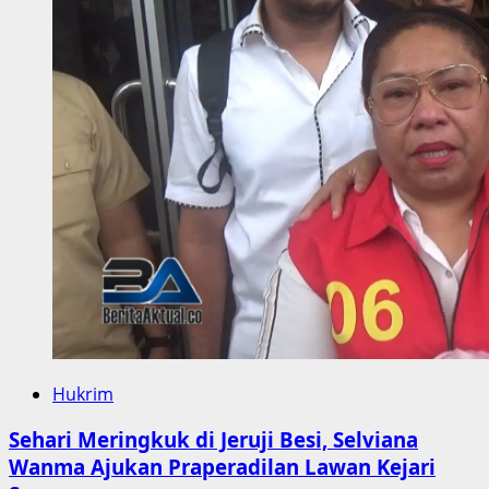
Prosedur
dan
Cacat, Forum
Lintas
Parpol
Tetap
Minta
Pleno
Ditunda
Hukrim
Sehari Meringkuk di Jeruji Besi, Selviana
Wanma Ajukan Praperadilan Lawan Kejari