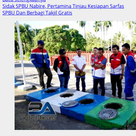
more
Sidak SPBU Nabire, Pertamina Tinjau Kesiapan Sarfas
about
SPBU Dan Berbagi Takjil Gratis
Tak
Bayar
Hutang
300
Juta,
Origenes
Ijie
Akan
Lapor
Ketua
Percepatan
Pemekaran
PBD
ke
Polisi