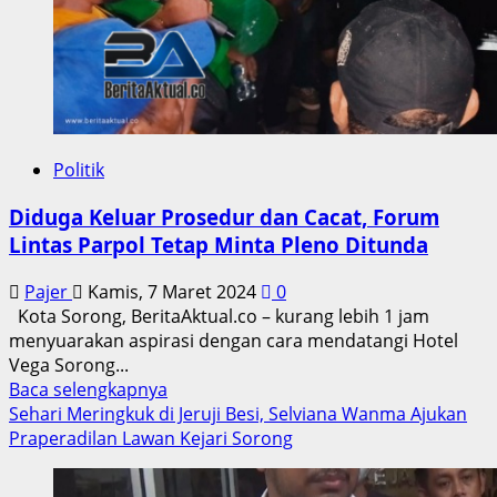
Dan
Berbagi
Takjil
Gratis
Politik
Diduga Keluar Prosedur dan Cacat, Forum
Lintas Parpol Tetap Minta Pleno Ditunda
Pajer
Kamis, 7 Maret 2024
0
Kota Sorong, BeritaAktual.co – kurang lebih 1 jam
menyuarakan aspirasi dengan cara mendatangi Hotel
Vega Sorong...
Read
Baca selengkapnya
more
Sehari Meringkuk di Jeruji Besi, Selviana Wanma Ajukan
about
Praperadilan Lawan Kejari Sorong
Diduga
Keluar