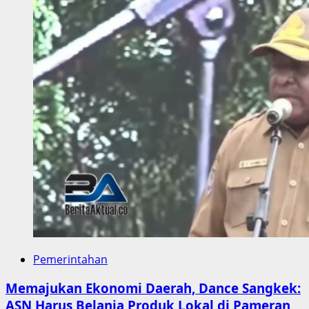
Golkar
Papua
Barat
Daya
Diciduk
di
Bandara
DEO
Sorong
Pemerintahan
Memajukan Ekonomi Daerah, Dance Sangkek:
ASN Harus Belanja Produk Lokal di Pameran