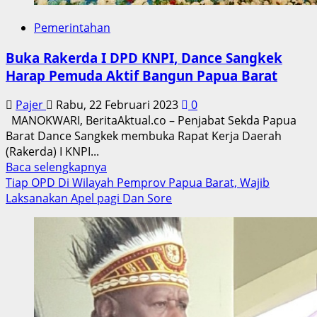
Pameran
UMKM
Pemerintahan
Buka Rakerda I DPD KNPI, Dance Sangkek
Harap Pemuda Aktif Bangun Papua Barat
Pajer
Rabu, 22 Februari 2023
0
MANOKWARI, BeritaAktual.co – Penjabat Sekda Papua
Barat Dance Sangkek membuka Rapat Kerja Daerah
(Rakerda) I KNPI...
Read
Baca selengkapnya
more
Tiap OPD Di Wilayah Pemprov Papua Barat, Wajib
about
Laksanakan Apel pagi Dan Sore
Buka
Rakerda
I
DPD
KNPI,
Dance
Sangkek