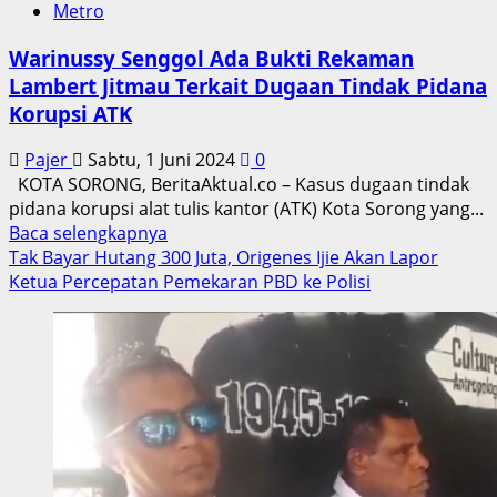
Metro
Warinussy Senggol Ada Bukti Rekaman
Lambert Jitmau Terkait Dugaan Tindak Pidana
Korupsi ATK
Pajer
Sabtu, 1 Juni 2024
0
KOTA SORONG, BeritaAktual.co – Kasus dugaan tindak
pidana korupsi alat tulis kantor (ATK) Kota Sorong yang...
Read
Baca selengkapnya
more
Tak Bayar Hutang 300 Juta, Origenes Ijie Akan Lapor
about
Ketua Percepatan Pemekaran PBD ke Polisi
Warinussy
Senggol
Ada
Bukti
Rekaman
Lambert
Jitmau
Terkait