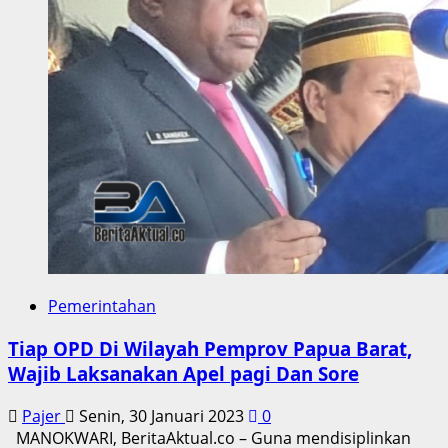
Harap
Pemuda
Aktif
Bangun
Papua
Barat
Pemerintahan
Tiap OPD Di Wilayah Pemprov Papua Barat,
Wajib Laksanakan Apel pagi Dan Sore
Pajer
Senin, 30 Januari 2023
0
MANOKWARI, BeritaAktual.co – Guna mendisiplinkan