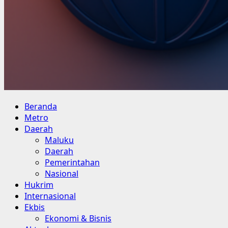
Primary
Beranda
Menu
Metro
Daerah
Maluku
Daerah
Pemerintahan
Nasional
Hukrim
Internasional
Ekbis
Ekonomi & Bisnis